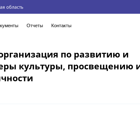
ая область
кументы
Отчеты
Контакты
организация по развитию и
еры культуры, просвещению 
ичности